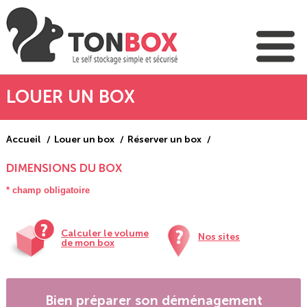
LOUER UN BOX
Accueil
Louer un box
Réserver un box
DIMENSIONS DU BOX
* champ obligatoire
Calculer le volume
Nos sites
de mon box
Bien préparer son déménagement