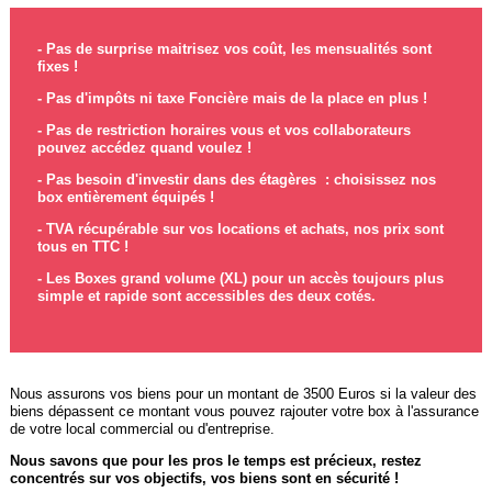
- Pas de surprise maitrisez vos coût, les mensualités sont
fixes !
- Pas d'impôts ni taxe Foncière mais de la place en plus !
- Pas de restriction horaires vous et vos collaborateurs
pouvez accédez quand voulez !
- Pas besoin d'investir dans des étagères : choisissez nos
box entièrement équipés !
- TVA récupérable sur vos locations et achats, nos prix sont
tous en TTC !
- Les Boxes grand volume (XL) pour un accès toujours plus
simple et rapide sont accessibles des deux cotés.
Nous assurons vos biens pour un montant de 3500 Euros si la valeur des
biens dépassent ce montant vous pouvez rajouter votre box à l'assurance
de votre local commercial ou d'entreprise.
Nous savons que pour les pros le temps est précieux, restez
concentrés sur vos objectifs, vos biens sont en sécurité !