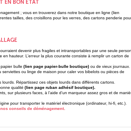
ET EN BON ÉTAT
énagement ; vous en trouverez dans notre boutique en ligne (lien
ntes tailles, des croisillons pour les verres, des cartons penderie pou
ALLAGE
 pourraient devenir plus fragiles et intransportables par une seule perso
tre en hauteur. L’erreur la plus courante consiste à remplir un carton de
 papier bulle
(lien page papier-bulle boutique)
ou de vieux journaux
serviettes ou linge de maison pour caler vos bibelots ou pièces de
s lourds. Répartissez ces objets lourds dans différents cartons.
bonne qualité
(lien page ruban adhésif boutique).
nts, sur plusieurs faces, à l’aide d’un marqueur assez gros et de maniè
igine pour transporter le matériel électronique (ordinateur, hi-fi, etc.).
t nos conseils de déménagement.